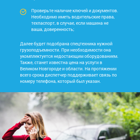
Проверьте наличие ключей и документов.
Необходимо иметь водительские права,
техпаспорт, в случае, если машина не
ваша, доверенность;
Далее будет подобрана спецтехника нужной
грузоподъемности. При необходимости она
укомплектуется недостающим оборудованием.
Также, станет известна цена на услуги в
Великом Новгороде и области. На протяжении
всего срока диспетчер поддерживает связь по
номеру телефона, который был указан.