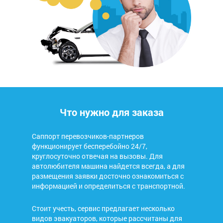
Что нужно для заказа
Саппорт перевозчиков-партнеров
функционирует бесперебойно 24/7,
круглосуточно отвечая на вызовы. Для
автолюбителя машина найдется всегда, а для
размещения заявки досточно ознакомиться с
информацией и определиться с транспортной.
Стоит учесть, сервис предлагает несколько
видов эвакуаторов, которые рассчитаны для