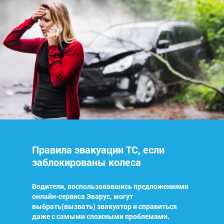
Правила эвакуации ТС, если
заблокированы колеса
Водители, воспользовавшись предложениями
онлайн-сервиса Эварус, могут
выбрать(вызвать) эвакуатор и справиться
даже с самыми сложными проблемами.