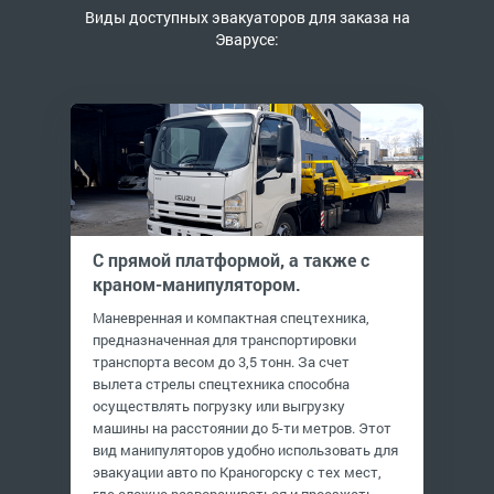
Виды доступных эвакуаторов для заказа на
Эварусе:
С прямой платформой, а также с
краном-манипулятором.
Маневренная и компактная спецтехника,
предназначенная для транспортировки
транспорта весом до 3,5 тонн. За счет
вылета стрелы спецтехника способна
осуществлять погрузку или выгрузку
машины на расстоянии до 5-ти метров. Этот
вид манипуляторов удобно использовать для
эвакуации авто по Краногорску с тех мест,