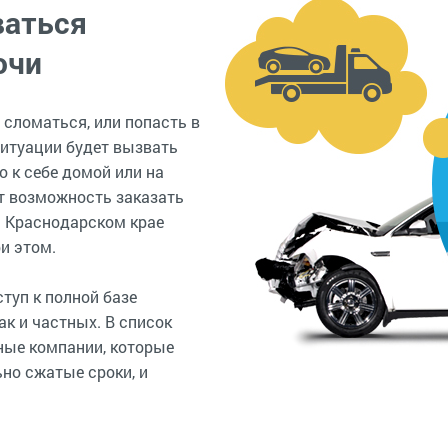
ваться
очи
 сломаться, или попасть в
итуации будет вызвать
о к себе домой или на
т возможность заказать
и Краснодарском крае
и этом.
туп к полной базе
ак и частных. В список
ные компании, которые
но сжатые сроки, и