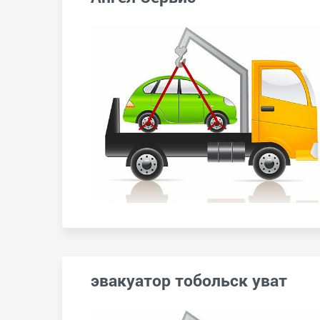
эвакуатор тобольск уват