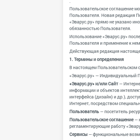
.
Пользовательское соглашение мож
Пользователя. Новая редакция По
«Эварус.ру» прямо не указано ин
обязанностью Пользователя.
Использование «Эварус.ру» после
Пользователя и применение к нем
Действующая редакция настоящег
1. Термины и определения
В настоящем Пользовательском с
«Эварус.ру» — Индивидуальный П
«Эварус.ру» и/или Сайт
— Интерне
информации и объектов интеллект
интерфейса (дизайн) и др.), дост
Интернет, посредством специальн
Пользователь
— посетитель ресур
Пользовательское соглашение
— 
регламентирующие работу «Эвару
Сервисы
— функциональные возмож