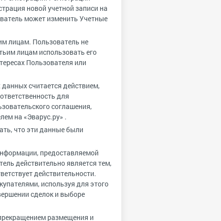
страция новой учетной записи на
зователь может изменить Учетные
им лицам. Пользователь не
етьим лицам использовать его
нтересах Пользователя или
х данных считается действием,
ответственность для
ьзовательского соглашения,
ем на «Эварус.ру» .
ать, что эти данные были
 информации, предоставляемой
тель действительно является тем,
тветствует действительности.
упателями, используя для этого
вершении сделок и выборе
 прекращением размещения и