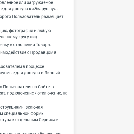
новленное или загружаемое
для доступа к «Эварус.ру» .
оторого Пользователь размещает
цию, фотографии и любую
ленному кругу лиц.
елку в отношении Товара.
имодействие с Продавцом в
ьзователем в процессе
ьзуемые для доступа в Личный
ю Пользователя на Сайте, в
аз, подключение / отключение, на
нструкциями, включая
ем специальной формы
оступа к отдельным Сервисам
 использованием «Эварус.ру» .