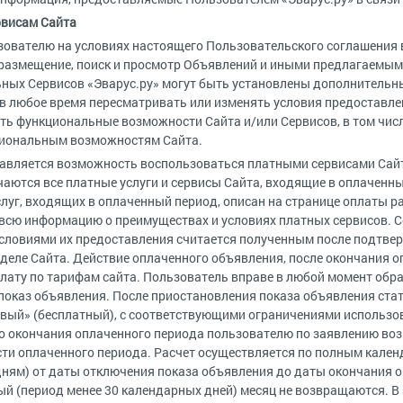
рвисам Сайта
льзователю на условиях настоящего Пользовательского соглашения
 размещение, поиск и просмотр Объявлений и иными предлагаемыми
ных Сервисов «Эварус.ру» могут быть установлены дополнительны
 в любое время пересматривать или изменять условия предоставле
ть функциональные возможности Сайта и/или Сервисов, в том чис
циональным возможностям Сайта.
тавляется возможность воспользоваться платными сервисами Сай
ются все платные услуги и сервисы Сайта, входящие в оплаченный
луг, входящих в оплаченный период, описан на странице оплаты 
всю информацию о преимуществах и условиях платных сервисов. С
 условиями их предоставления считается полученным после подтв
деле Сайта. Действие оплаченного объявления, после окончания о
лату по тарифам сайта. Пользователь вправе в любой момент обр
показ объявления. После приостановления показа объявления ста
вый» (бесплатный), с соответствующими ограничениями использов
о окончания оплаченного периода пользователю по заявлению в
ти оплаченного периода. Расчет осуществляется по полным кале
ням) от даты отключения показа объявления до даты окончания 
й (период менее 30 календарных дней) месяц не возвращаются. В