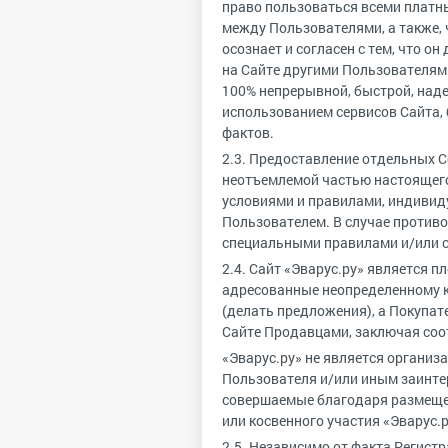
право пользоваться всеми платны
между Пользователями, а также, 
осознает и согласен с тем, что 
на Сайте другими Пользователями
100% непрерывной, быстрой, наде
использованием сервисов Сайта,
фактов.
2.3. Предоставление отдельных 
неотъемлемой частью настоящего
условиями и правилами, индивид
Пользователем. В случае против
специальными правилами и/или 
2.4. Сайт «Эварус.ру» является 
адресованные неопределенному к
(делать предложения), а Покупат
Сайте Продавцами, заключая соо
«Эварус.ру» не является организ
Пользователя и/или иным заинт
совершаемые благодаря размеще
или косвенного участия «Эварус.р
2.5. Независимо от факта Регист