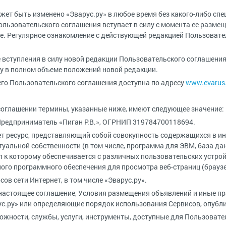
ет быть изменено «Эварус.ру» в любое время без какого-либо сп
льзовательского соглашения вступает в силу с момента ее размеще
ое. Регулярное ознакомление с действующей редакцией Пользоват
 вступления в силу новой редакции Пользовательского соглашения 
у в полном объеме положений новой редакции.
о Пользовательского соглашения доступна по адресу
www.evarus.
оглашении термины, указанные ниже, имеют следующее значение:
редприниматель «Пиган Р.В.», ОГРНИП 319784700118694.
т ресурс, представляющий собой совокупность содержащихся в и
уальной собственности (в том числе, программа для ЭВМ, база д
уп к которому обеспечивается с различных пользовательских устро
ого программного обеспечения для просмотра веб-страниц (браузе
сов сети Интернет, в том числе «Эварус.ру».
настоящее соглашение, Условия размещения объявлений и иные пр
с.ру» или определяющие порядок использования Сервисов, опубли
ности, службы, услуги, инструменты, доступные для Пользователе