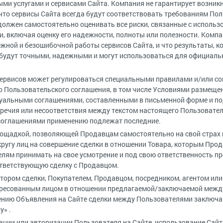
ми услугами и сервисами Сайта. Компания не гарантирует возник
что сервисы Сайта всегда будут соответствовать требованиям По
он должен самостоятельно оценивать все риски, связанные с исполь
, включая оценку его надежности, полноты или полезности. Комп
жной и безошибочной работы сервисов Сайта, и что результаты, к
 будут точными, надежными и могут использоваться для официаль
Сервисов может регулироваться специальными правилами и/или 
 Пользовательского соглашения, в том числе Условиями размеще
уальными соглашениями, составленными в письменной форме и по
оречия или несоответствия между текстом настоящего Пользовател
соглашениями применению подлежат последние.
площадкой, позволяющей Продавцам самостоятельно на свой страх
ругу лиц на совершение сделки в отношении Товара, которым Про
елям принимать на свое усмотрение и под свою ответственность 
тветствующую сделку с Продавцом.
атором сделки, Покупателем, Продавцом, посредником, агентом ил
ересованным лицом в отношении предлагаемой/заключаемой между
нию Объявления на Сайте сделки между Пользователями заключаю
у» .
рации или авторизации Пользователя на Сайте, использование Сай