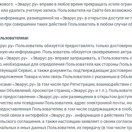
акового. «Эварус.ру» вправе в любое время прекращать и/или огра
 или удалить учетную запись Пользователя на Сайте без возможно
 информации, размещенной на «Эварус.ру» в открытом доступе не т
ко при совершении таких действий Пользователь в любом случае 
ользователями
арус.ру» Пользователь обязуется предоставлять только достоверн
нную им информацию. Пользователь обязуется своевременно акту
а «Эварус.ру» . «Эварус.ру» вправе запрашивать, а Пользователь 
, необходимые для определения Пользователя как стороны Польз
твующий Сервис, а также документы, подтверждающие достоверно
едложения Товара и/или связь Пользователя с указанным в Объя
висами «Эварус.ру» (в том числе при Регистрации, взаимодействии
нии Объявлений, просмотре страниц «Эварус.ру» и т.п.), Пользоват
о предоставлении «Эварус.ру» или размещении в открытом доступ
тчество или псевдоним Пользователя, адрес электронной почты, но
редоставленная Пользователем, в том числе содержащаяся в соо
ной связи в интерфейсе «Эварус.ру» , информация о действиях Пол
льского соглашения, а также настоящим заявляет о своем согласии
льных и иных данных Пользователя, их передачу (в том числе тр