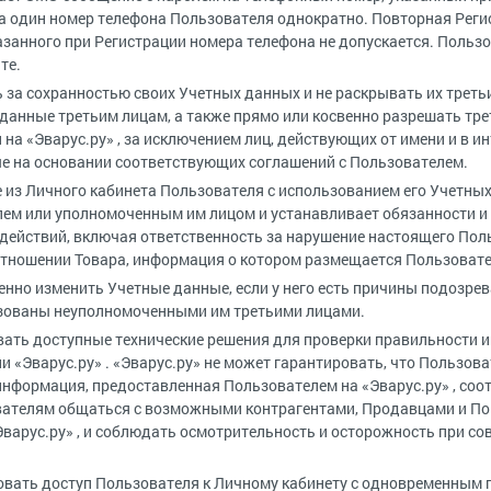
а один номер телефона Пользователя однократно. Повторная Реги
азанного при Регистрации номера телефона не допускается. Поль
те.
ь за сохранностью своих Учетных данных и не раскрывать их треть
данные третьим лицам, а также прямо или косвенно разрешать тр
на «Эварус.ру» , за исключением лиц, действующих от имени и в и
е на основании соответствующих соглашений с Пользователем.
е из Личного кабинета Пользователя с использованием его Учетны
м или уполномоченным им лицом и устанавливает обязанности и 
действий, включая ответственность за нарушение настоящего Пол
тношении Товара, информация о котором размещается Пользовател
енно изменить Учетные данные, если у него есть причины подозрев
ьзованы неуполномоченными им третьими лицами.
овать доступные технические решения для проверки правильности
 «Эварус.ру» . «Эварус.ру» не может гарантировать, что Пользова
 информация, предоставленная Пользователем на «Эварус.ру» , соо
вателям общаться с возможными контрагентами, Продавцами и Пок
Эварус.ру» , и соблюдать осмотрительность и осторожность при со
ировать доступ Пользователя к Личному кабинету с одновременным