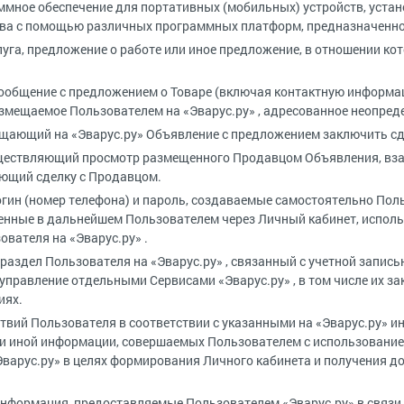
мное обеспечение для портативных (мобильных) устройств, уста
тва с помощью различных программных платформ, предназначенное 
луга, предложение о работе или иное предложение, в отношении к
общение с предложением о Товаре (включая контактную информа
мещаемое Пользователем на «Эварус.ру» , адресованное неопреде
щающий на «Эварус.ру» Объявление с предложением заключить сд
ществляющий просмотр размещенного Продавцом Объявления, вза
ющий сделку с Продавцом.
гин (номер телефона) и пароль, создаваемые самостоятельно Пол
ненные в дальнейшем Пользователем через Личный кабинет, испол
ователя на «Эварус.ру» .
аздел Пользователя на «Эварус.ру» , связанный с учетной запись
правление отдельными Сервисами «Эварус.ру» , в том числе их зак
иях.
твий Пользователя в соответствии с указанными на «Эварус.ру» и
 и иной информации, совершаемых Пользователем с использовани
Эварус.ру» в целях формирования Личного кабинета и получения д
формация, предоставляемые Пользователем «Эварус.ру» в связи с