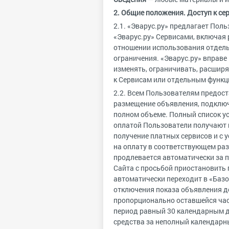
2. Общие положения. Доступ к се
2.1. «Эварус.ру» предлагает По
«Эварус.ру» Сервисами, включая
отношении использования отдель
ограничения. «Эварус.ру» вправе
изменять, ограничивать, расширя
к Сервисам или отдельным функ
2.2. Всем Пользователям предос
размещение объявления, подключа
полном объеме. Полный список ус
оплатой Пользователи получают 
получение платных сервисов и с
на оплату в соответствующем раз
продлевается автоматически за п
Сайта с просьбой приостановить 
автоматически переходит в «Базо
отключения показа объявления д
пропорционально оставшейся час
период равный 30 календарным д
средства за неполный календарны