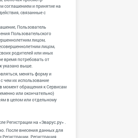
м соглашением и принятие на
действия, связанные с
лашение, Пользователь
нения Пользовательского
вершеннолетним лицом,
есовершеннолетним лицом,
своих родителей или иных
ое время потребовать от
к указано выше.
овляться, менять форму и
с чем их использование
» в момент обращения к Сервисам
ременно или окончательно)
лям в целом или отдельному
е Регистрации на «Эварус.ру» .
о. После внесения данных для
 Регистрации. Регистрация