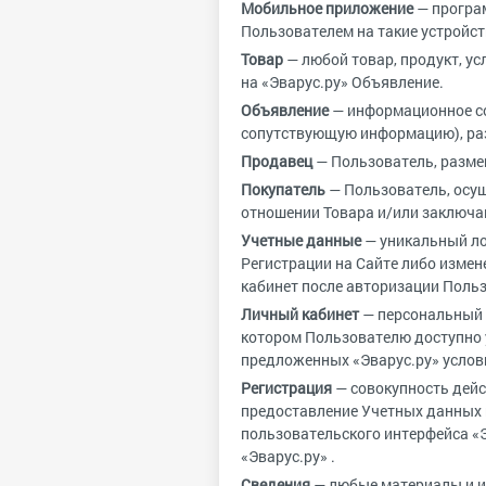
Мобильное приложение
— програм
Пользователем на такие устройс
Товар
— любой товар, продукт, ус
на «Эварус.ру» Объявление.
Объявление
— информационное со
сопутствующую информацию), раз
Продавец
— Пользователь, разме
Покупатель
— Пользователь, осу
отношении Товара и/или заключа
Учетные данные
— уникальный ло
Регистрации на Сайте либо изме
кабинет после авторизации Польз
Личный кабинет
— персональный р
котором Пользователю доступно у
предложенных «Эварус.ру» услов
Регистрация
— совокупность дейс
предоставление Учетных данных
пользовательского интерфейса «
«Эварус.ру» .
Сведения
— любые материалы и ин