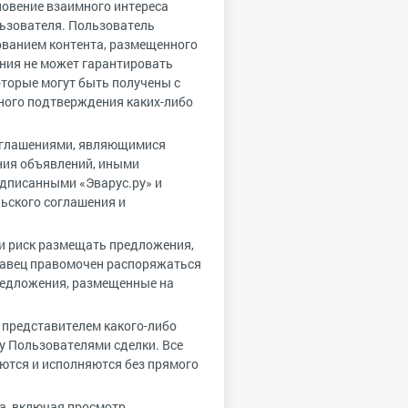
новение взаимного интереса
льзователя. Пользователь
зованием контента, размещенного
ания не может гарантировать
оторые могут быть получены с
ного подтверждения каких-либо
соглашениями, являющимися
ния объявлений, иными
дписанными «Эварус.ру» и
ьского соглашения и
 и риск размещать предложения,
давец правомочен распоряжаться
предложения, размещенные на
и представителем какого-либо
 Пользователями сделки. Все
тся и исполняются без прямого
та, включая просмотр