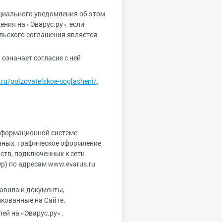
ециального уведомления об этом
ния на «Эварус.ру», если
ельского соглашения является
означает согласие с ней
ru/polzovatelskoe-soglasheni/
.
нформационной системе
анных, графическое оформление
йств, подключенных к сети
р) по адресам www.evarus.ru
авила и документы,
кованные на Сайте.
й на «Эварус.ру» .