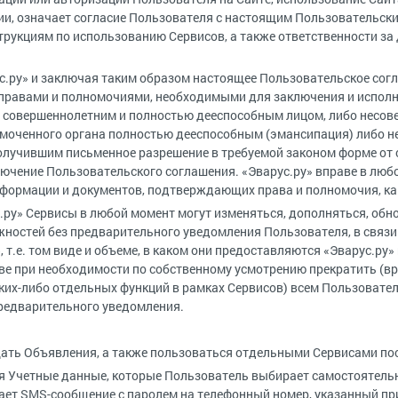
и, означает согласие Пользователя с настоящим Пользовательски
трукциям по использованию Сервисов, а также ответственности за 
ус.ру» и заключая таким образом настоящее Пользовательское сог
и правами и полномочиями, необходимыми для заключения и испол
ся совершеннолетним и полностью дееспособным лицом, либо несо
моченного органа полностью дееспособным (эмансипация) либо н
олучившим письменное разрешение в требуемой законом форме от 
ючение Пользовательского соглашения. «Эварус.ру» вправе в люб
формации и документов, подтверждающих права и полномочия, ка
.ру» Сервисы в любой момент могут изменяться, дополняться, обн
ностей без предварительного уведомления Пользователя, в связи 
, т.е. том виде и объеме, в каком они предоставляются «Эварус.ру
ве при необходимости по собственному усмотрению прекратить (в
ких-либо отдельных функций в рамках Сервисов) всем Пользовате
предварительного уведомления.
ать Объявления, а также пользоваться отдельными Сервисами посл
ся Учетные данные, которые Пользователь выбирает самостоятельн
ает SMS-сообщение с паролем на телефонный номер, указанный при