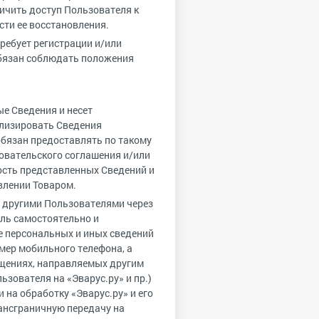
ничить доступ Пользователя к
сти ее восстановления.
ребует регистрации и/или
обязан соблюдать положения
ые Сведения и несет
ализировать Сведения
обязан предоставлять по такому
овательского соглашения и/или
сть представленных Сведений и
влении Товаром.
 с другими Пользователями через
ель самостоятельно и
е персональных и иных сведений
мер мобильного телефона, а
бщениях, направляемых другим
ьзователя на «Эварус.ру» и пр.)
 на обработку «Эварус.ру» и его
ансграничную передачу на