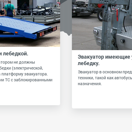
и лебедкой.
Эвакуатор имеющие у
уатором не должны
лебедку.
едки (электрической,
Эвакуатор в основном пре
а платформу эвакуатора.
техники, такой как автобу
ции ТС с заблокированными
назначения.