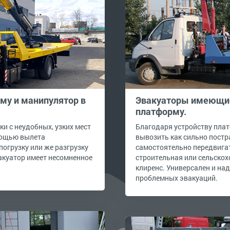
у и манипулятор в
Эвакуаторы имеющие
платформу.
и с неудобных, узких мест
Благодаря устройству пла
мощью вылета
вывозить как сильно пост
погрузку или же разгрузку
самостоятельно передвигат
вакуатор имеет несомненное
строительная или сельскохо
клиренс. Универсален и на
проблемных эвакуаций.